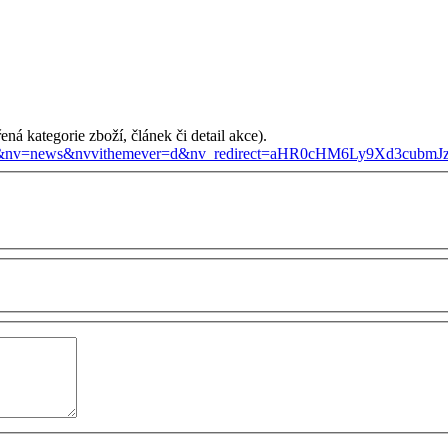
ená kategorie zboží, článek či detail akce).
e=vi&nv=news&nvvithemever=d&nv_redirect=aHR0cHM6Ly9Xd3cubm